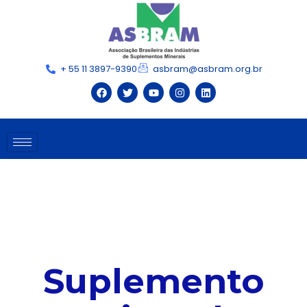
+ 55 11 3897-9390
asbram@asbram.org.br
Suplemento