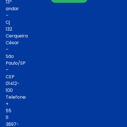
13º
andar
–
Cj
132
Cerqueira
César
–
São
Paulo/SP
–
CEP
01412-
100
Telefone:
+
55
11
3897-