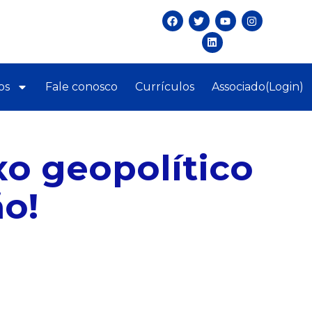
os
Fale conosco
Currículos
Associado(Login)
xo geopolítico
o!