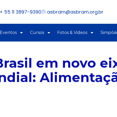
+ 55 11 3897-9390
asbram@asbram.org.br
 Eventos
Cursos
Fotos & Videos
Simpósi
Brasil em novo ei
dial: Alimentaçã