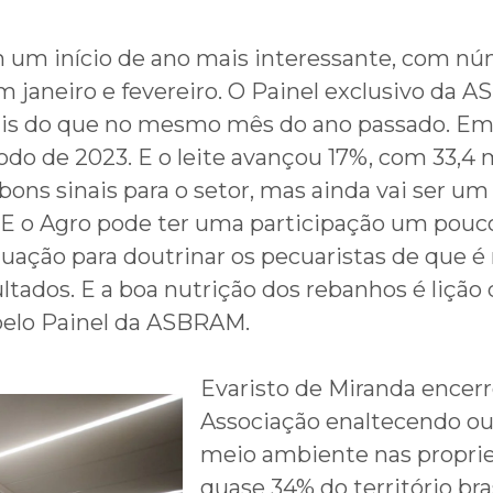
m início de ano mais interessante, com núm
 janeiro e fevereiro. O Painel exclusivo da
ais do que no mesmo mês do ano passado. Em d
odo de 2023. E o leite avançou 17%, com 33,4 
bons sinais para o setor, mas ainda vai ser u
E o Agro pode ter uma participação um pouc
uação para doutrinar os pecuaristas de que é
tados. E a boa nutrição dos rebanhos é lição 
 pelo Painel da ASBRAM.
Evaristo de Miranda encerr
Associação enaltecendo ou
meio ambiente nas proprie
quase 34% do território bra