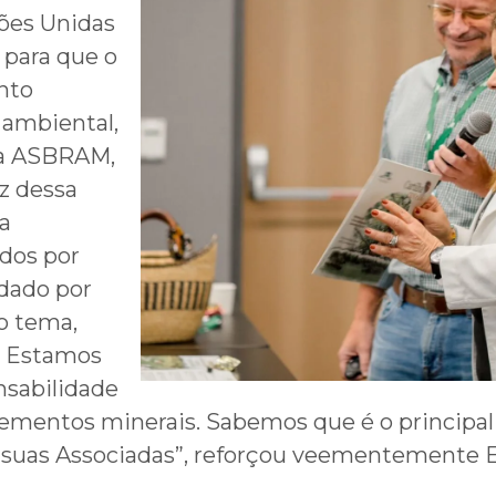
ões Unidas
 para que o
nto
 ambiental,
a a ASBRAM,
z dessa
a
dos por
 dado por
o tema,
’. Estamos
nsabilidade
uplementos minerais. Sabemos que é o princi
 as suas Associadas”, reforçou veementemente 