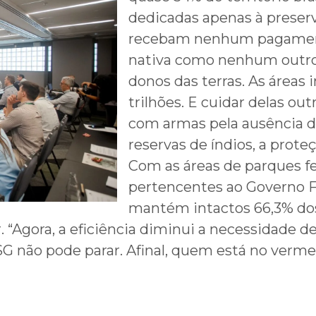
dedicadas apenas à preser
recebam nenhum pagamento
nativa como nenhum outro 
donos das terras. As áreas 
trilhões. E cuidar delas out
com armas pela ausência d
reservas de índios, a proteç
Com as áreas de parques fed
pertencentes ao Governo Fe
mantém intactos 66,3% dos
 “Agora, a eficiência diminui a necessidade d
G não pode parar. Afinal, quem está no vermel