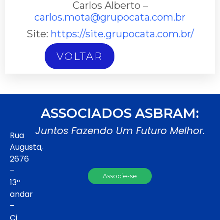
Carlos Alberto –
carlos.mota@grupocata.com.br
Site:
https://site.grupocata.com.br/
VOLTAR
ASSOCIADOS ASBRAM:
Juntos Fazendo Um Futuro Melhor.
Rua
Augusta,
2676
–
Associe-se
13º
andar
–
Cj