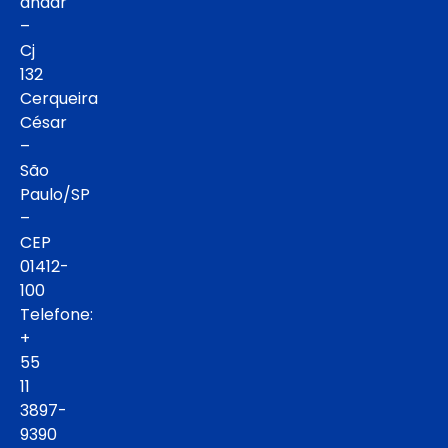
andar
–
Cj
132
Cerqueira
César
–
São
Paulo/SP
–
CEP
01412-
100
Telefone:
+
55
11
3897-
9390