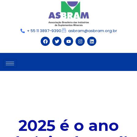
+ 55 11 3897-9390
asbram@asbram.org.br
2025 é o ano