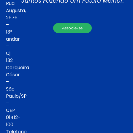
Juntos Fazendo Um Futuro Melhor.
Rua
Augusta,
2676
–
Associe-se
13º
andar
–
Cj
132
Cerqueira
César
–
São
Paulo/SP
–
CEP
01412-
100
Telefone: