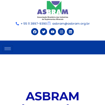
+ 55 11 3897-9390
asbram@asbram.org.br
ASBRAM