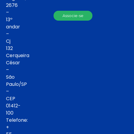
2676
–
Associe-se
13º
andar
–
Cj
132
Cerqueira
César
–
São
Paulo/SP
–
CEP
01412-
100
Telefone:
+