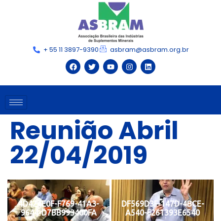
+ 55 11 3897-9390
asbram@asbram.org.br
Reunião Abril
22/04/2019
4D424E0F-F769-41A3-
DF569D3F-147D-4BCE-
9644-D7BB993400FA
A540-F261393E6540