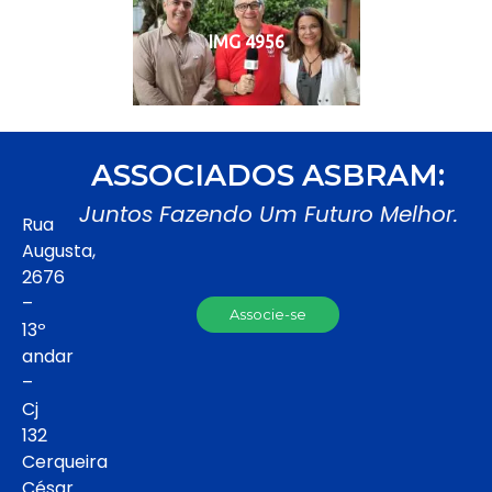
IMG 4956
ASSOCIADOS ASBRAM:
Juntos Fazendo Um Futuro Melhor.
Rua
Augusta,
2676
–
Associe-se
13º
andar
–
Cj
132
Cerqueira
César