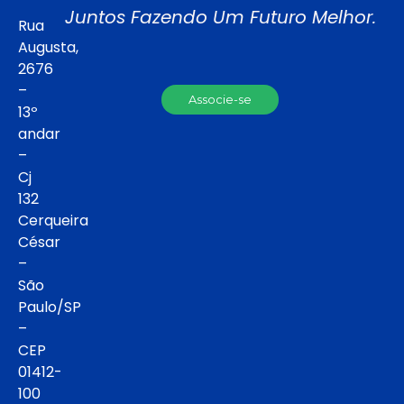
Juntos Fazendo Um Futuro Melhor.
Rua
Augusta,
2676
–
Associe-se
13º
andar
–
Cj
132
Cerqueira
César
–
São
Paulo/SP
–
CEP
01412-
100