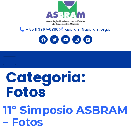
+ 55 11 3897-9390
asbram@asbram.org.br
Categoria:
Fotos
11º Simposio ASBRAM
– Fotos