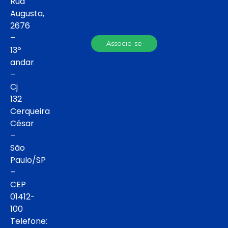
Rua
Augusta,
2676
–
Associe-se
13º
andar
–
Cj
132
Cerqueira
César
–
São
Paulo/SP
–
CEP
01412-
100
Telefone: