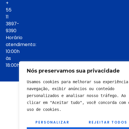
+
55
11
3897-
9390
Horário
atendimento:
10:00h
às
18:00h:
Nós preservamos sua privacidade
Usamos cookies para melhorar sua experiência 
© 2022 - Todos os direitos reservados
navegação, exibir anúncios ou conteúdo 
personalizados e analisar nosso tráfego. Ao 
clicar em "Aceitar tudo", você concorda com o
uso de cookies.
PERSONALIZAR
REJEITAR TODOS