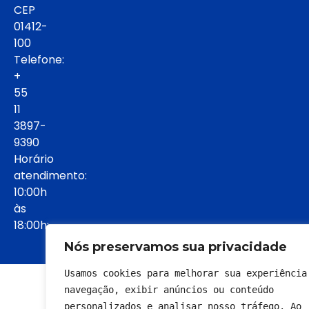
CEP
01412-
100
Telefone:
+
55
11
3897-
9390
Horário
atendimento:
10:00h
às
18:00h:
Nós preservamos sua privacidade
Usamos cookies para melhorar sua experiência 
© 2022 - Todos os direitos reservados
navegação, exibir anúncios ou conteúdo 
personalizados e analisar nosso tráfego. Ao 