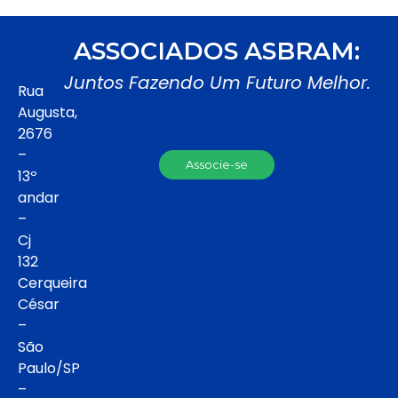
ASSOCIADOS ASBRAM:
Juntos Fazendo Um Futuro Melhor.
Rua
Augusta,
2676
–
Associe-se
13º
andar
–
Cj
132
Cerqueira
César
–
São
Paulo/SP
–