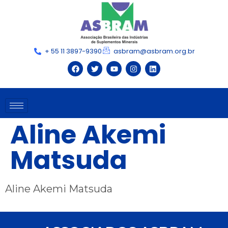
+ 55 11 3897-9390
asbram@asbram.org.br
Aline Akemi
Matsuda
Aline Akemi Matsuda