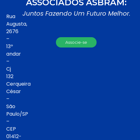
ASSOCIADOS ASBRAM:
Juntos Fazendo Um Futuro Melhor.
Rua
Augusta,
2676
–
Associe-se
13º
andar
–
Cj
132
Cerqueira
César
–
São
Paulo/SP
–
CEP
01412-