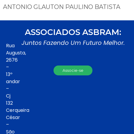
ANTONIO GLAUTON PAULINO BATISTA
ASSOCIADOS ASBRAM:
Juntos Fazendo Um Futuro Melhor.
Rua
Augusta,
2676
–
Associe-se
13º
andar
–
Cj
132
Cerqueira
César
–
São