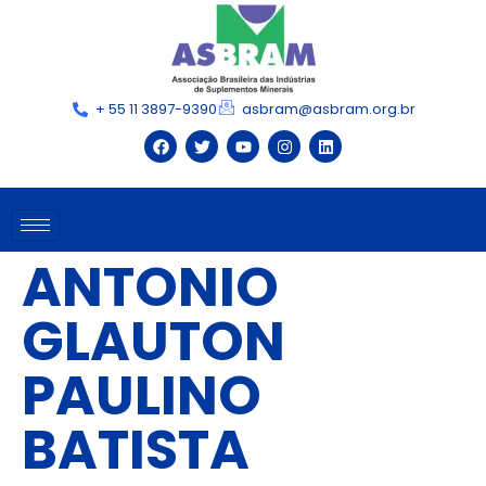
+ 55 11 3897-9390
asbram@asbram.org.br
ANTONIO
GLAUTON
PAULINO
BATISTA