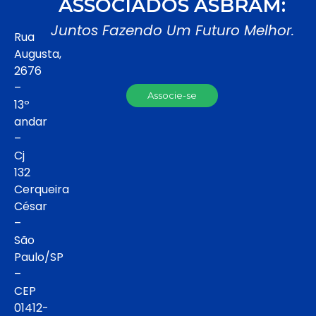
ASSOCIADOS ASBRAM:
Juntos Fazendo Um Futuro Melhor.
Rua
Augusta,
2676
–
Associe-se
13º
andar
–
Cj
132
Cerqueira
César
–
São
Paulo/SP
–
CEP
01412-