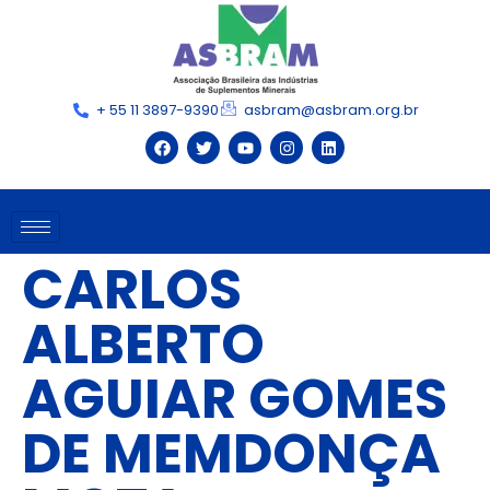
+ 55 11 3897-9390
asbram@asbram.org.br
CARLOS
ALBERTO
AGUIAR GOMES
DE MEMDONÇA