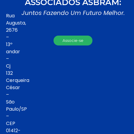
ASSOCIADOS ASBRAM:
Juntos Fazendo Um Futuro Melhor.
Rua
Augusta,
2676
–
Associe-se
13º
andar
–
Cj
132
Cerqueira
César
–
São
Paulo/SP
–
CEP
01412-