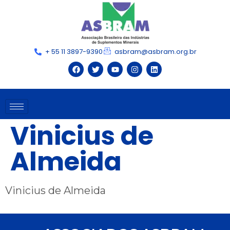
+ 55 11 3897-9390
asbram@asbram.org.br
Vinicius de
Almeida
Vinicius de Almeida