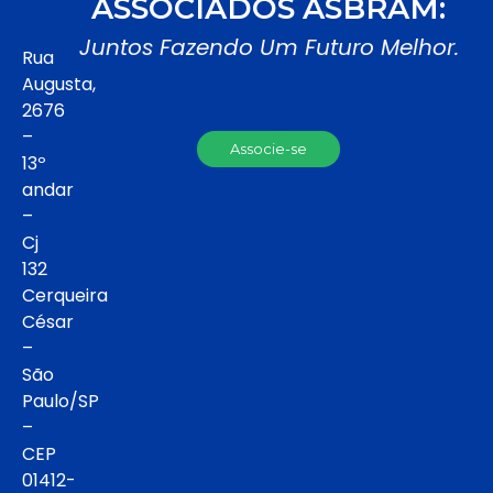
ASSOCIADOS ASBRAM:
Juntos Fazendo Um Futuro Melhor.
Rua
Augusta,
2676
–
Associe-se
13º
andar
–
Cj
132
Cerqueira
César
–
São
Paulo/SP
–
CEP
01412-