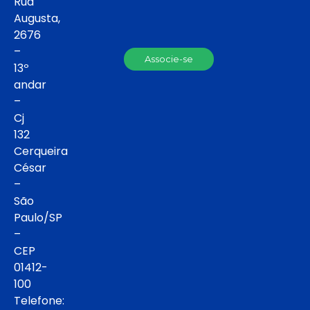
Rua
Augusta,
2676
–
Associe-se
13º
andar
–
Cj
132
Cerqueira
César
–
São
Paulo/SP
–
CEP
01412-
100
Telefone: