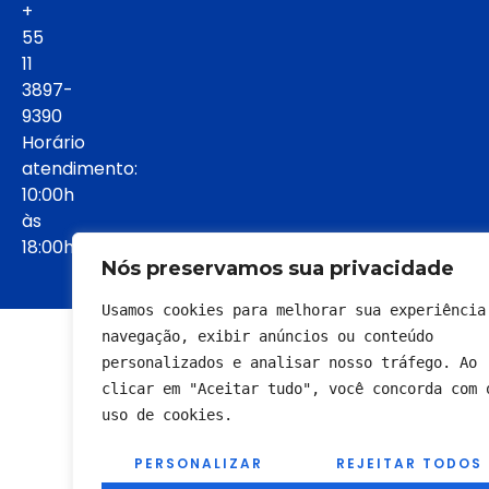
+
55
11
3897-
9390
Horário
atendimento:
10:00h
às
18:00h:
Nós preservamos sua privacidade
Usamos cookies para melhorar sua experiência 
© 2022 - Todos os direitos reservados
navegação, exibir anúncios ou conteúdo 
personalizados e analisar nosso tráfego. Ao 
clicar em "Aceitar tudo", você concorda com o
uso de cookies.
PERSONALIZAR
REJEITAR TODOS