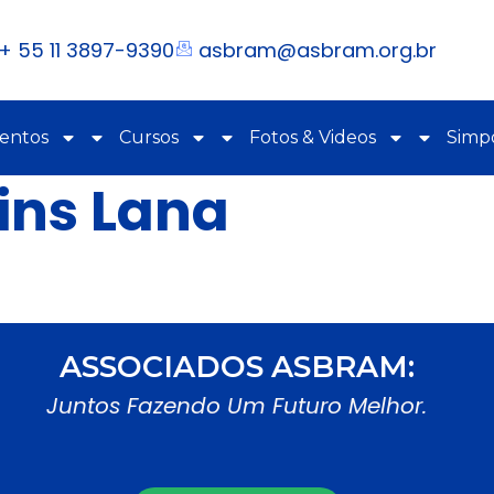
+ 55 11 3897-9390
asbram@asbram.org.br
ventos
Cursos
Fotos & Videos
Simpó
ins Lana
ASSOCIADOS ASBRAM:
Juntos Fazendo Um Futuro Melhor.