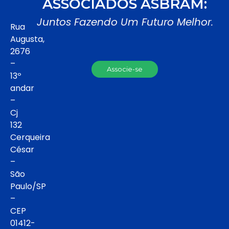
ASSOCIADOS ASBRAM:
Juntos Fazendo Um Futuro Melhor.
Rua
Augusta,
2676
–
Associe-se
13º
andar
–
Cj
132
Cerqueira
César
–
São
Paulo/SP
–
CEP
01412-