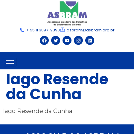
+ 55 11 3897-9390
asbram@asbram.org.br
Iago Resende
da Cunha
Iago Resende da Cunha