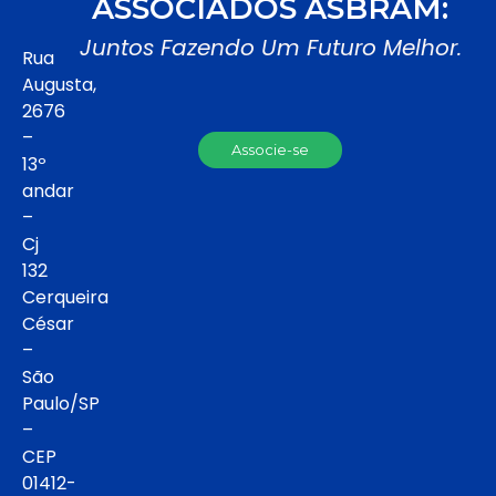
ASSOCIADOS ASBRAM:
Juntos Fazendo Um Futuro Melhor.
Rua
Augusta,
2676
–
Associe-se
13º
andar
–
Cj
132
Cerqueira
César
–
São
Paulo/SP
–
CEP
01412-