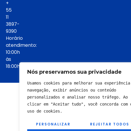
+
55
11
3897-
9390
Horário
atendimento:
10:00h
às
18:00h:
Nós preservamos sua privacidade
Usamos cookies para melhorar sua experiência 
© 2022 - Todos os direitos reservados
navegação, exibir anúncios ou conteúdo 
personalizados e analisar nosso tráfego. Ao 
clicar em "Aceitar tudo", você concorda com o
uso de cookies.
PERSONALIZAR
REJEITAR TODOS