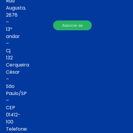
Rua
Augusta,
2676
–
Associe-se
13º
andar
–
Cj
132
Cerqueira
César
–
São
Paulo/SP
–
CEP
01412-
100
Telefone: