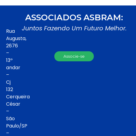
ASSOCIADOS ASBRAM:
Juntos Fazendo Um Futuro Melhor.
Rua
Augusta,
2676
–
Associe-se
13º
andar
–
Cj
132
Cerqueira
César
–
São
Paulo/SP
–