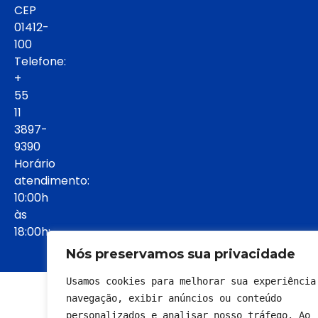
CEP
01412-
100
Telefone:
+
55
11
3897-
9390
Horário
atendimento:
10:00h
às
18:00h:
Nós preservamos sua privacidade
Usamos cookies para melhorar sua experiência 
© 2022 - Todos os direitos reservados
navegação, exibir anúncios ou conteúdo 
personalizados e analisar nosso tráfego. Ao 