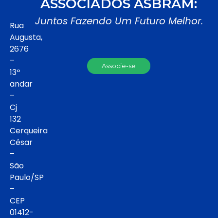
ASSOCIADOS ASBRAM:
Juntos Fazendo Um Futuro Melhor.
Rua
Augusta,
2676
–
Associe-se
13º
andar
–
Cj
132
Cerqueira
César
–
São
Paulo/SP
–
CEP
01412-