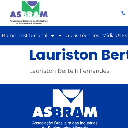
Home
Institucional
Guias Técnicos
Mídias & E
Lauriston Ber
Lauriston Bertelli Fernandes