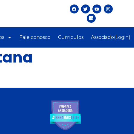
os
Fale conosco
Currículos
Associado(Login)
tana