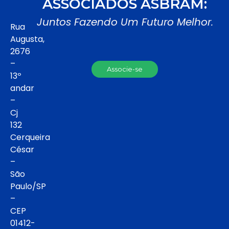
ASSOCIADOS ASBRAM:
Juntos Fazendo Um Futuro Melhor.
Rua
Augusta,
2676
–
Associe-se
13º
andar
–
Cj
132
Cerqueira
César
–
São
Paulo/SP
–
CEP
01412-