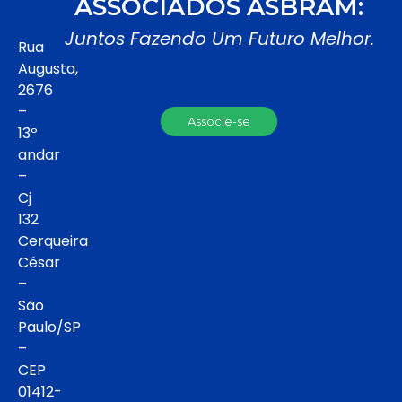
ASSOCIADOS ASBRAM:
Juntos Fazendo Um Futuro Melhor.
Rua
Augusta,
2676
–
Associe-se
13º
andar
–
Cj
132
Cerqueira
César
–
São
Paulo/SP
–
CEP
01412-