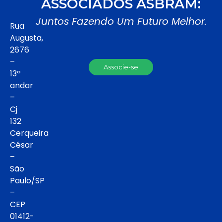
ASSOCIADOS ASBRAM:
Juntos Fazendo Um Futuro Melhor.
Rua
Augusta,
2676
–
Associe-se
13º
andar
–
Cj
132
Cerqueira
César
–
São
Paulo/SP
–
CEP
01412-