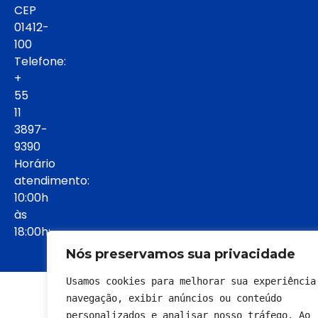
CEP
01412-
100
Telefone:
+
55
11
3897-
9390
Horário
atendimento:
10:00h
às
18:00h:
Nós preservamos sua privacidade
Usamos cookies para melhorar sua experiência 
© 2022 - Todos os direitos reservados
navegação, exibir anúncios ou conteúdo 
personalizados e analisar nosso tráfego. Ao 