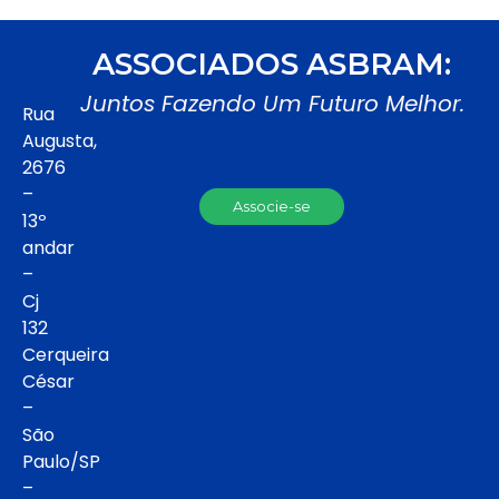
ASSOCIADOS ASBRAM:
Juntos Fazendo Um Futuro Melhor.
Rua
Augusta,
2676
–
Associe-se
13º
andar
–
Cj
132
Cerqueira
César
–
São
Paulo/SP
–