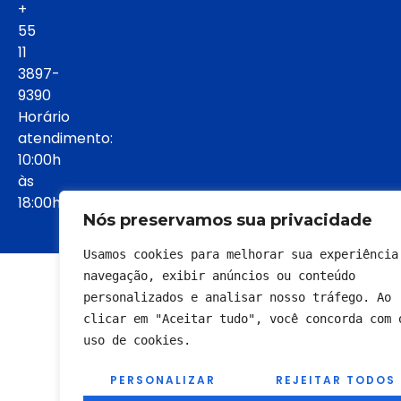
+
55
11
3897-
9390
Horário
atendimento:
10:00h
às
18:00h:
Nós preservamos sua privacidade
Usamos cookies para melhorar sua experiência 
© 2022 - Todos os direitos reservados
navegação, exibir anúncios ou conteúdo 
personalizados e analisar nosso tráfego. Ao 
clicar em "Aceitar tudo", você concorda com o
uso de cookies.
PERSONALIZAR
REJEITAR TODOS