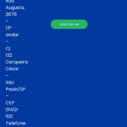
Rua
Augusta,
2676
–
Associe-se
13º
andar
–
Cj
132
Cerqueira
César
–
São
Paulo/SP
–
CEP
01412-
100
Telefone: