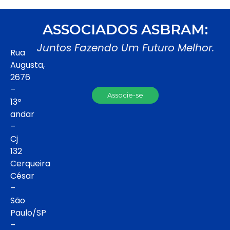
ASSOCIADOS ASBRAM:
Juntos Fazendo Um Futuro Melhor.
Rua
Augusta,
2676
–
Associe-se
13º
andar
–
Cj
132
Cerqueira
César
–
São
Paulo/SP
–