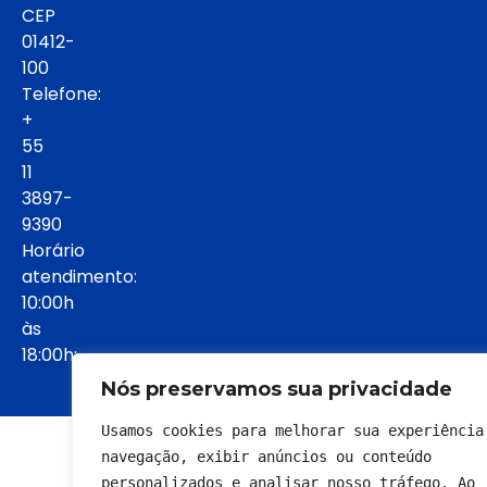
CEP
01412-
100
Telefone:
+
55
11
3897-
9390
Horário
atendimento:
10:00h
às
18:00h:
Nós preservamos sua privacidade
Usamos cookies para melhorar sua experiência 
© 2022 - Todos os direitos reservados
navegação, exibir anúncios ou conteúdo 
personalizados e analisar nosso tráfego. Ao 