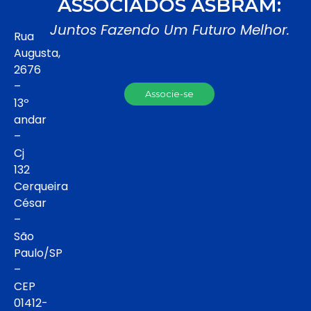
ASSOCIADOS ASBRAM:
Juntos Fazendo Um Futuro Melhor.
Rua
Augusta,
2676
–
Associe-se
13º
andar
–
Cj
132
Cerqueira
César
–
São
Paulo/SP
–
CEP
01412-