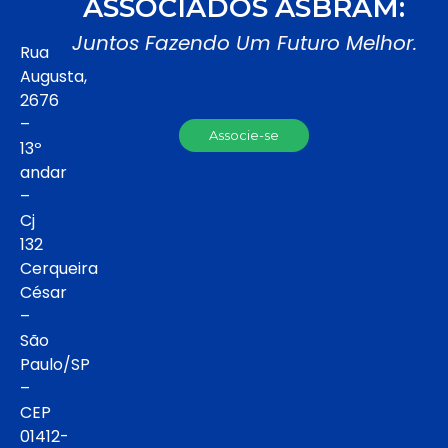
ASSOCIADOS ASBRAM:
Juntos Fazendo Um Futuro Melhor.
Rua
Augusta,
2676
–
Associe-se
13º
andar
–
Cj
132
Cerqueira
César
–
São
Paulo/SP
–
CEP
01412-