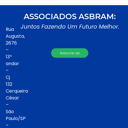
ASSOCIADOS ASBRAM:
Juntos Fazendo Um Futuro Melhor.
Rua
Augusta,
2676
–
Associe-se
13º
andar
–
Cj
132
Cerqueira
César
–
São
Paulo/SP
–