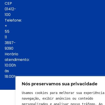
CEP
01412-
100
Telefone:
+
55
11
3897-
9390
Horário
atendimento:
10:00h
às
18:00h:
Nós preservamos sua privacidade
Usamos cookies para melhorar sua experiência 
© 2022 - Todos os direitos reservados
navegação, exibir anúncios ou conteúdo 
personalizados e analisar nosso tráfego. Ao 