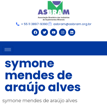
+ 55 11 3897-9390
asbram@asbram.org.br
symone
mendes de
araújo alves
symone mendes de araújo alves