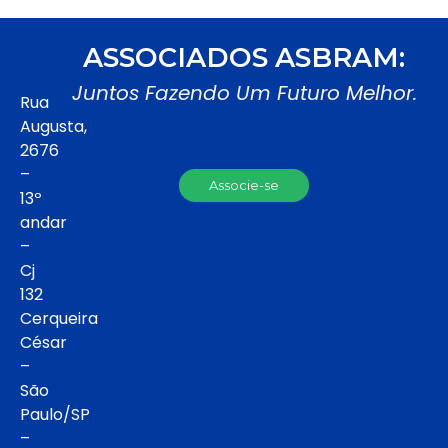
ASSOCIADOS ASBRAM:
Juntos Fazendo Um Futuro Melhor.
Rua
Augusta,
2676
–
Associe-se
13º
andar
–
Cj
132
Cerqueira
César
–
São
Paulo/SP
–