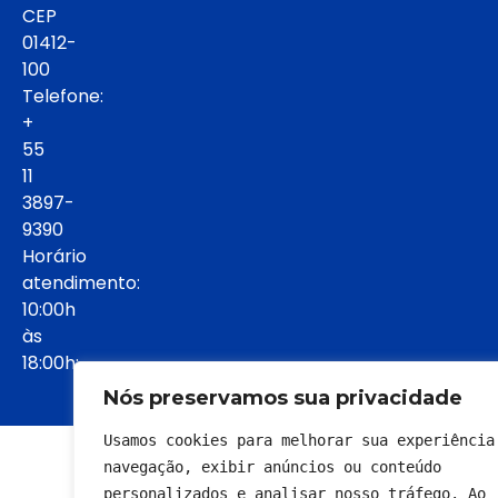
CEP
01412-
100
Telefone:
+
55
11
3897-
9390
Horário
atendimento:
10:00h
às
18:00h:
Nós preservamos sua privacidade
Usamos cookies para melhorar sua experiência 
© 2022 - Todos os direitos reservados
navegação, exibir anúncios ou conteúdo 
personalizados e analisar nosso tráfego. Ao 