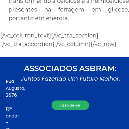
transformando a celulose e a hemicelulose
presentes na forragem em glicose,
portanto em energia.
[/vc_column_text][/vc_tta_section]
[/vc_tta_accordion][/vc_column][/vc_row]
ASSOCIADOS ASBRAM:
Juntos Fazendo Um Futuro Melhor.
Rua
Augusta,
2676
–
Associe-se
13º
andar
–