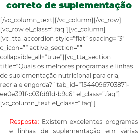
correto de suplementação
[/vc_column_text][/vc_column][/vc_row]
[vc_row el_class=”.faq”][vc_column]
[vc_tta_accordion style=”flat” spacing=”3″
c_icon=”” active_section=””
collapsible_all=”true”][vc_tta_section
title=”Quais os melhores programas e linhas
de suplementação nutricional para cria,
recria e engorda?” tab_id=”1544096703871-
ee0e391f-c03fd81d-b9c6″ el_class=”.faq”]
[vc_column_text el_class=”.faq”]
Resposta:
Existem excelentes programa
e linhas de suplementação em várias