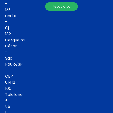
–
Associe-se
13º
andar
–
Cj
132
Cerqueira
César
–
São
Paulo/SP
–
CEP
01412-
100
Telefone:
+
55
11