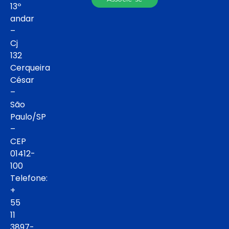
13º
andar
–
Cj
132
Cerqueira
César
–
São
Paulo/SP
–
CEP
01412-
100
Telefone:
+
55
11
3897-