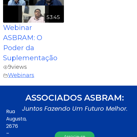
53:45
Webinar
ASBRAM: O
Poder da
Suplementação
9
views
Webinars
ASSOCIADOS ASBRAM:
Juntos Fazendo Um Futuro Melhor.
Rua
Augusta,
2676
–
Associe-se