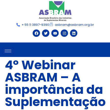
+ 55 11 3897-9390
asbram@asbram.org.br
4º Webinar
ASBRAM – A
importância da
Suplementação