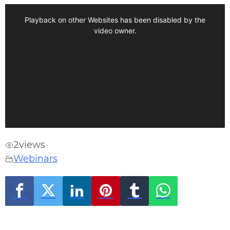
2
views
Webinars