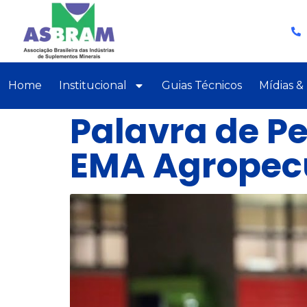
Home
Institucional
Guias Técnicos
Mídias &
Palavra de Pe
EMA Agropec