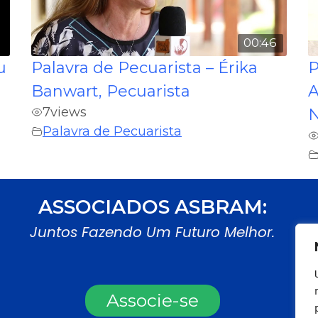
0
00:46
u
Palavra de Pecuarista – Érika
P
Banwart, Pecuarista
A
7
views
N
Palavra de Pecuarista
ASSOCIADOS ASBRAM:
Juntos Fazendo Um Futuro Melhor.
Associe-se