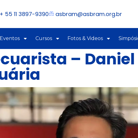
+ 55 11 3897-9390
asbram@asbram.org.br
 Eventos
Cursos
Fotos & Videos
Simpósi
cuarista – Daniel
uária