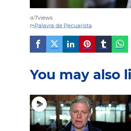
7
views
Palavra de Pecuarista
You may also l