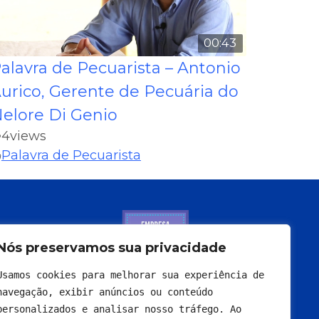
00:43
alavra de Pecuarista – Antonio
urico, Gerente de Pecuária do
elore Di Genio
4
views
Palavra de Pecuarista
Nós preservamos sua privacidade
Usamos cookies para melhorar sua experiência de 
navegação, exibir anúncios ou conteúdo 
personalizados e analisar nosso tráfego. Ao 