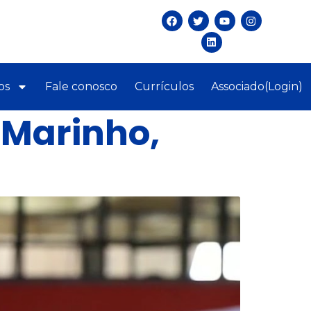
os
Fale conosco
Currículos
Associado(Login)
 Marinho,