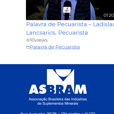
01:2
Palavra de Pecuarista – Ladisla
Lancsarics, Pecuarista
10
views
Palavra de Pecuarista