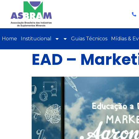
Home
Institucional
Guias Técnicos
Mídias & E
EAD – Market