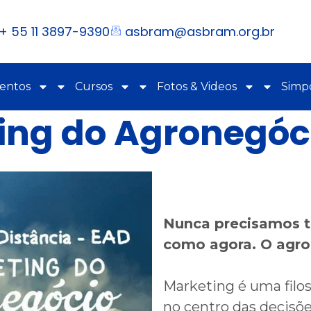
+ 55 11 3897-9390
asbram@asbram.org.br
ventos
Cursos
Fotos & Videos
Simpó
ing do Agronegóc
Nunca precisamos t
como agora. O agro
Marketing é uma filos
no centro das decisõe