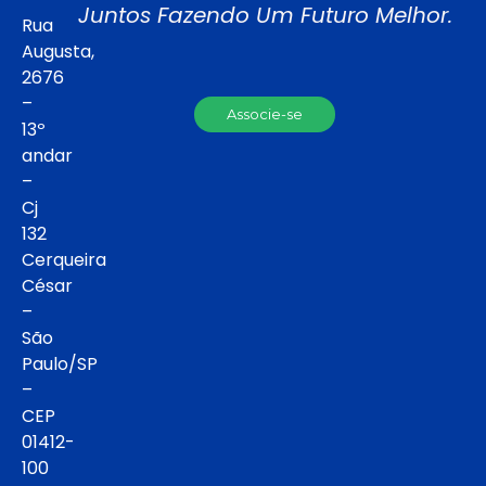
Juntos Fazendo Um Futuro Melhor.
Rua
Augusta,
2676
–
Associe-se
13º
andar
–
Cj
132
Cerqueira
César
–
São
Paulo/SP
–
CEP
01412-
100