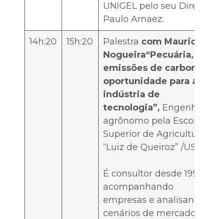
UNIGEL pelo seu Diretor
Paulo Arnaez.
14h:20
15h:20
Palestra
com Mauricio
Nogueira“Pecuária,
emissões de carbono e
oportunidade para a
indústria de
tecnologia”,
Engenheiro-
agrônomo pela Escola
Superior de Agricultura
“Luiz de Queiroz” /USP.
É consultor desde 1998,
acompanhando
empresas e analisando
cenários de mercado e