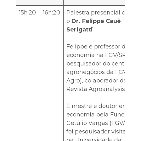
15h:20
16h:20
Palestra presencial com
o
Dr. Felippe Cauê
Serigatti
Felippe é professor de
economia na FGV/SP,
pesquisador do centro de
agronegócios da FGV (GV
Agro), colaborador da
Revista Agroanalysis.
É mestre e doutor em
economia pela Fundação
Getúlio Vargas (FGV/SP) e
foi pesquisador visitante
na Universidade da