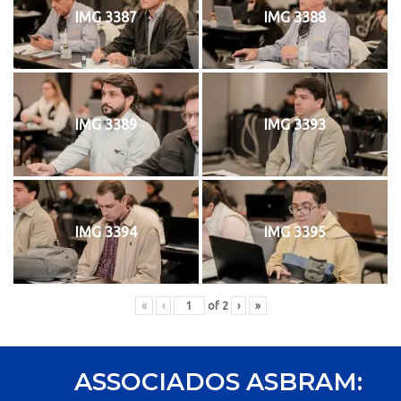
IMG 3387
IMG 3388
IMG 3389
IMG 3393
IMG 3394
IMG 3395
«
‹
of
2
›
»
ASSOCIADOS ASBRAM: