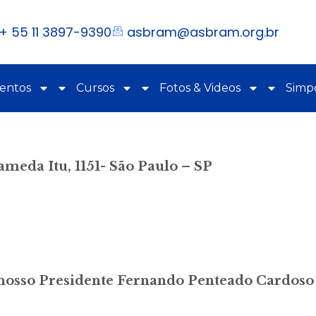
+ 55 11 3897-9390
asbram@asbram.org.br
ventos
Cursos
Fotos & Videos
Simpó
ameda Itu, 1151- São Paulo – SP
 nosso Presidente Fernando Penteado Cardoso