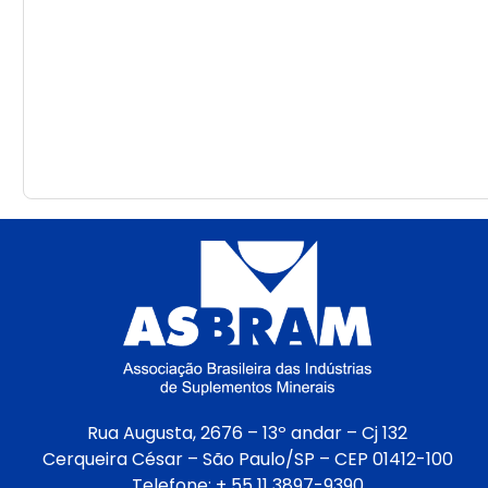
Rua Augusta, 2676 – 13º andar – Cj 132
Cerqueira César – São Paulo/SP – CEP 01412-100
Telefone: + 55 11 3897-9390