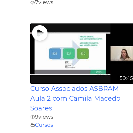
7
views
59:4
Curso Associados ASBRAM –
Aula 2 com Camila Macedo
Soares
9
views
Cursos