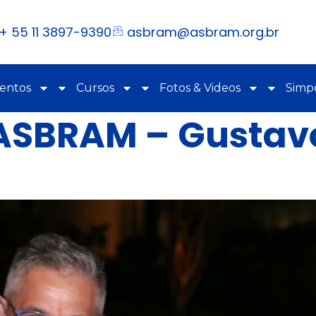
+ 55 11 3897-9390
asbram@asbram.org.br
ventos
Cursos
Fotos & Videos
Simpó
 ASBRAM – Gustav