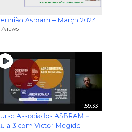
eunião Asbram – Março 2023
7
views
1:59:33
urso Associados ASBRAM –
ula 3 com Victor Megido