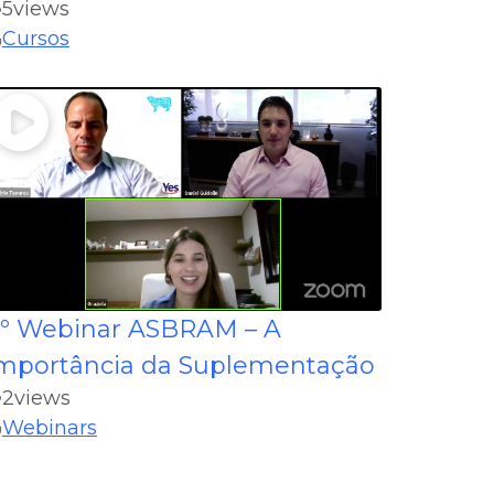
5
views
Cursos
º Webinar ASBRAM – A
mportância da Suplementação
2
views
Webinars