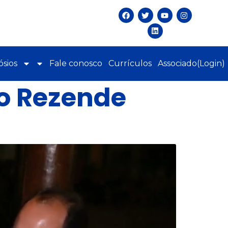
sios
Fale conosco
Currículos
Associado(Login)
o Rezende