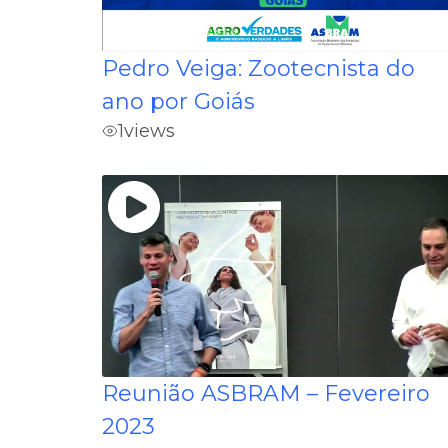
Pedro Veiga: Zootecnista do
ano por Goiás
1
views
Reunião ASBRAM – Fevereiro
2023