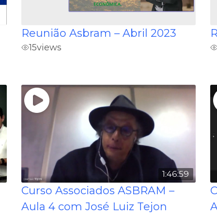
Reunião Asbram – Abril 2023
R
15
views
1:46:59
Curso Associados ASBRAM –
C
Aula 4 com José Luiz Tejon
A