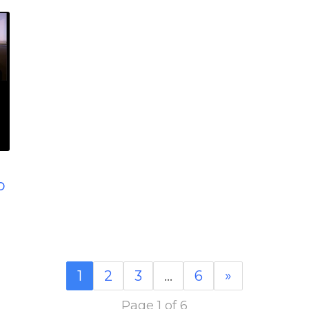
o
1
2
3
…
6
»
Page 1 of 6