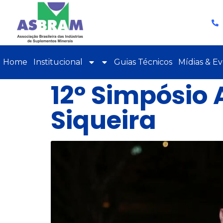
Home
Institucional
Guias Técnicos
Mídias & E
12° Simpósio
Siqueira