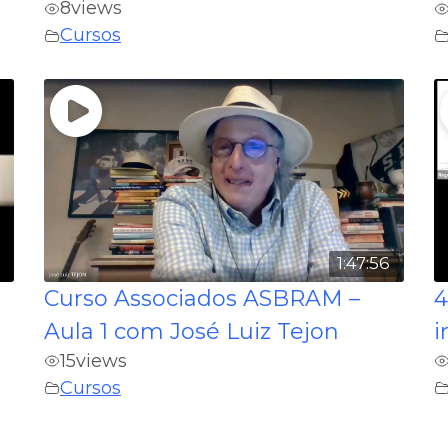
8
views
Cursos
5
1:47:56
Curso Associados ASBRAM –
4
Aula 1 com José Luiz Tejon
i
15
views
Cursos