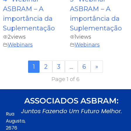
ASBRAM – A
ASBRAM – A
importância da
importância da
Suplementação
Suplementação
2
views
1
views
Webinars
Webinars
1
2
3
…
6
»
Page 1 of 6
ASSOCIADOS ASBRAM:
Juntos Fazendo Um Futuro Melhor.
Rua
Augusta,
2676