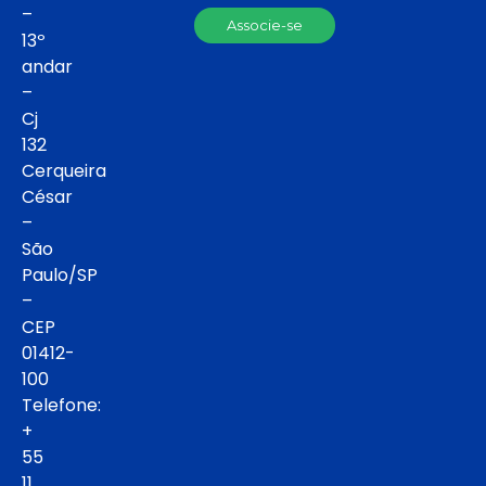
–
Associe-se
13º
andar
–
Cj
132
Cerqueira
César
–
São
Paulo/SP
–
CEP
01412-
100
Telefone:
+
55
11