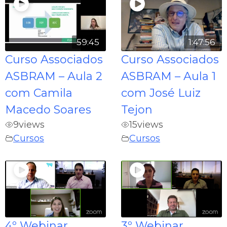
59:45
1:47:56
Curso Associados
Curso Associados
ASBRAM – Aula 2
ASBRAM – Aula 1
com Camila
com José Luiz
Macedo Soares
Tejon
9
views
15
views
Cursos
Cursos
4º Webinar
3º Webinar