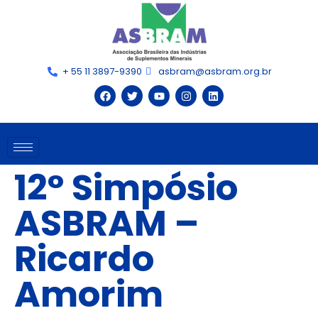
+ 55 11 3897-9390
asbram@asbram.org.br
12° Simpósio
ASBRAM –
Ricardo
Amorim