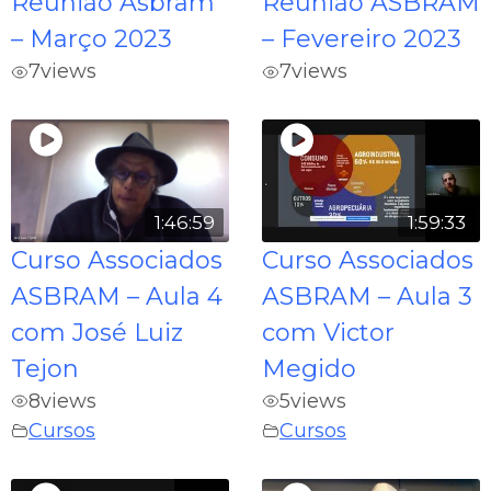
Reunião Asbram
Reunião ASBRAM
– Março 2023
– Fevereiro 2023
7
views
7
views
1:46:59
1:59:33
Curso Associados
Curso Associados
ASBRAM – Aula 4
ASBRAM – Aula 3
com José Luiz
com Victor
Tejon
Megido
8
views
5
views
Cursos
Cursos