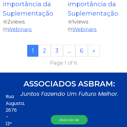
importância da
importância da
Suplementação
Suplementação
2
views
1
views
Webinars
Webinars
1
2
3
…
6
»
Page 1 of 6
ASSOCIADOS ASBRAM:
Juntos Fazendo Um Futuro Melhor.
Rua
Augusta,
2676
–
Associe-se
13º