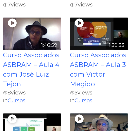
7
views
7
views
1:46:59
1:59:33
Curso Associados
Curso Associados
ASBRAM – Aula 4
ASBRAM – Aula 3
com José Luiz
com Victor
Tejon
Megido
8
views
5
views
Cursos
Cursos