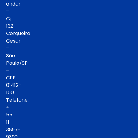
andar
–
Cj
132
Cerqueira
César
–
São
Paulo/SP
–
CEP
01412-
100
Telefone:
+
55
11
3897-
9390