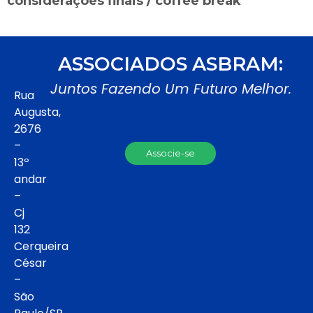
considerações finais / coffee break
ASSOCIADOS ASBRAM:
Juntos Fazendo Um Futuro Melhor.
Rua
Augusta,
2676
–
Associe-se
13º
andar
–
Cj
132
Cerqueira
César
–
São