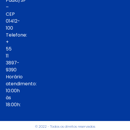
Paulo/SP
–
CEP
01412-
100
Telefone:
+
55
11
3897-
9390
Horário
atendimento:
10:00h
às
18:00h:
© 2022 - Todos os direitos reservados