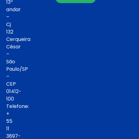
13º
andar
–
Cj
132
Cerqueira
César
–
São
Paulo/SP
–
CEP
01412-
100
Telefone:
+
55
11
3897-