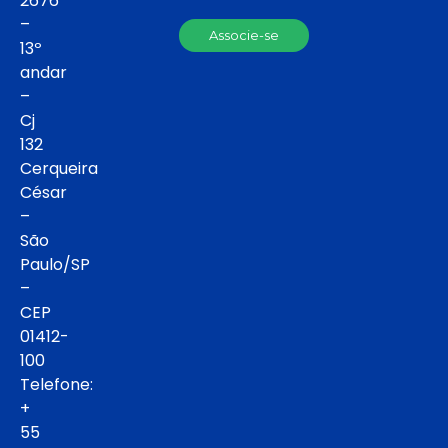
2676
–
Associe-se
13º
andar
–
Cj
132
Cerqueira
César
–
São
Paulo/SP
–
CEP
01412-
100
Telefone:
+
55